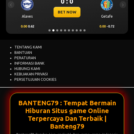
BET NOW
Alaves
Getafe
0.00
0.62
0.00
-0.72
TENTANG KAMI
BANTUAN
PERATURAN
INFORMASI BANK
HUBUNGI KAMI
KEBIJAKAN PRIVASI
PERSETUJUAN COOKIES
BANTENG79 : Tempat Bermain
Hiburan Situs game Online
Terpercaya Dan Terbaik |
Banteng79
Banteng79
Bandar Live angka4d Dan game game Indonesia
Menyediakan Berbagai Permainan Menarik game Online