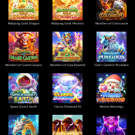
Mahjong Gold: Dragon
Mahjong Gold: Phoenix
Wonders of Colosseum
Wonders of Grand Canyon
Wonders of Giza Pyramid
God's Gambit: Poseidon
Space Quest: Earth
Classic Diamond X5
Winter Winnings