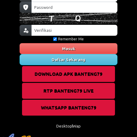
Remember Me
Masuk
Daftar Sekarang
DOWNLOAD APK BANTENG79
RTP BANTENG79 LIVE
WHATSAPP BANTENG79
Desktop
Wap