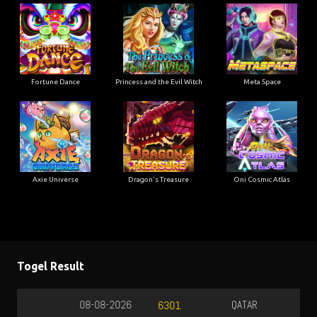
Fortune Dance
Princess and the Evil Witch
Meta Space
Axie Universe
Dragon's Treasure
Oni Cosmic Atlas
Togel Result
QATAR
07-08-2026
3158