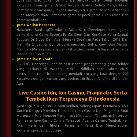
Joker123 Atau Joker Gaming Banteng79 Adalah Jenis Provider
Penyedia game game Online Terbaik Di Asia. Selain Menyediakan
Permainan game game, Joker Gaming , Situs game Online Banteng79
Juga Menyediakan Permainan game Seperti game Live Casino Dan
game Tembak Ikan.
game Online Habanero
Habanero Banteng79 Adalah Salah Satu Developer Mesin game
game Online Game Seperti Fa Cai Shen Dan Koi Gate Yang Sangat
Populer Di Eropa Dan Asia. Mereka Didirikan Pada Tahun 2012 Dan
Memiliki Empat Kantor Di Johannesburg, Sofia, Kiev, Dan Manila,
Memberi Mereka Kemampuan Untuk Beroperasi Di Pasar Situs game
Online Seluruh Dunia.
game Online PG Soft
PG SOFT Banteng79 adalah perusahaan pengembang game seluler
yang berbasis di Valletta, Malta. Didirikan pada tahun 2015,
perusahaan telah berkembang menjadi tim yang kuat dengan 200
karyawan dengan kantor yang berbasis di Eropa, Amerika Utara, dan
Asia.
Live Casino Idn, Ion Casino, Pragmatic Serta
Tembak Ikan Terpercaya Di Indonesia
Banteng79 Juga Serius Memberikan Kelengkapan Permainan
Live
Casino
Dengan Provider Terbaik Idn, Ion Casino Dan Pragmatic Buat
Menemani Para Member Yang Ingin Merasakan Tantangan Keseruan
Permainan Live Casino Online Tersebut. Adanya Gaming Tembak Ikan
Akan Menambah Hiburan Permainan Yang Bisa Menghasilkan
Kemenangan Jackpot Juga.