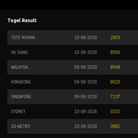
Togel Result
10-08-2026
QATAR
2903
10-08-2026
SAPPORO
8556
09-08-2026
HANGZHOU
8548
09-08-2026
NORWICH
8620
09-08-2026
SWITZERLAND
7137
10-08-2026
HONGKONG LOTTO
0332
10-08-2026
SYDNEY LOTTO
3982