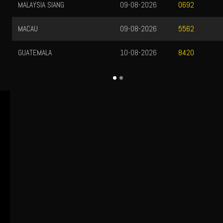
09-08-2026
0692
09-08-2026
5562
10-08-2026
8420