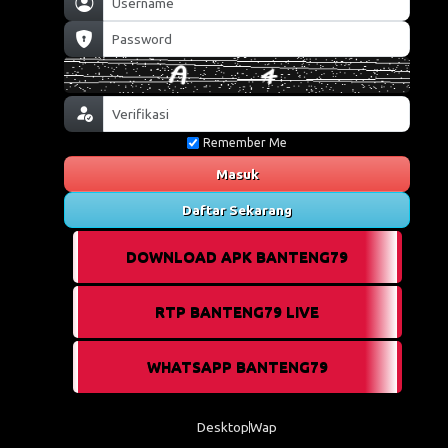
Remember Me
Masuk
Daftar Sekarang
DOWNLOAD APK BANTENG79
RTP BANTENG79 LIVE
WHATSAPP BANTENG79
Desktop
Wap